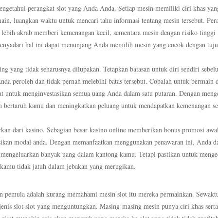
mengetahui perangkat slot yang Anda Anda. Setiap mesin memiliki ciri khas yan
ain, luangkan waktu untuk mencari tahu informasi tentang mesin tersebut. Per
 lebih akrab memberi kemenangan kecil, sementara mesin dengan risiko tinggi
Menyadari hal ini dapat menunjang Anda memilih mesin yang cocok dengan tuj
ng yang tidak seharusnya dilupakan. Tetapkan batasan untuk diri sendiri sebe
da peroleh dan tidak pernah melebihi batas tersebut. Cobalah untuk bermain 
kat untuk menginvestasikan semua uang Anda dalam satu putaran. Dengan meng
n bertaruh kamu dan meningkatkan peluang untuk mendapatkan kemenangan se
kan dari kasino. Sebagian besar kasino online memberikan bonus promosi awa
nasikan modal anda. Dengan memanfaatkan menggunakan penawaran ini, Anda d
us mengeluarkan banyak uang dalam kantong kamu. Tetapi pastikan untuk menge
r kamu tidak jatuh dalam jebakan yang merugikan.
ain pemula adalah kurang memahami mesin slot itu mereka permainkan. Sewakt
 jenis slot slot yang menguntungkan. Masing-masing mesin punya ciri khas serta