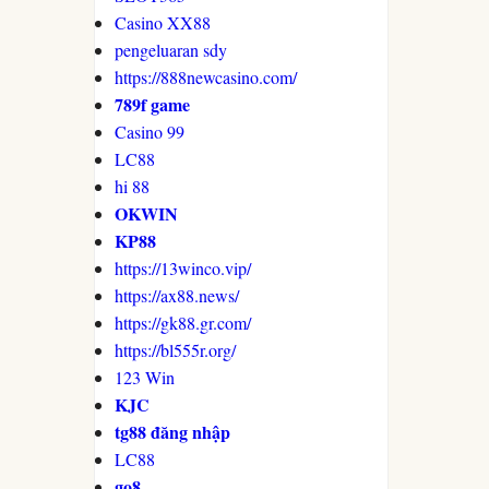
Casino XX88
pengeluaran sdy
https://888newcasino.com/
789f game
Casino 99
LC88
hi 88
OKWIN
KP88
https://13winco.vip/
https://ax88.news/
https://gk88.gr.com/
https://bl555r.org/
123 Win
KJC
tg88 đăng nhập
LC88
go8