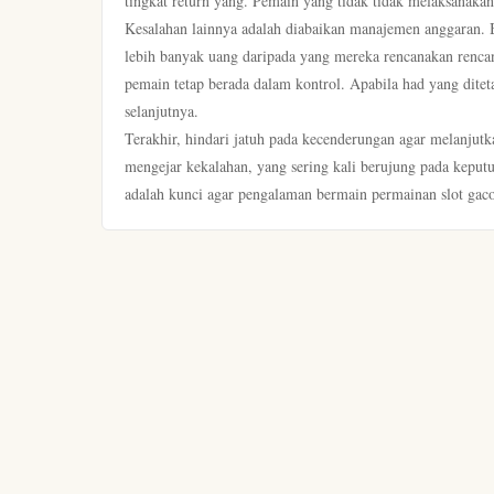
tingkat return yang. Pemain yang tidak tidak melaksanakan
Kesalahan lainnya adalah diabaikan manajemen anggaran.
lebih banyak uang daripada yang mereka rencanakan renc
pemain tetap berada dalam kontrol. Apabila had yang ditet
selanjutnya.
Terakhir, hindari jatuh pada kecenderungan agar melanjut
mengejar kekalahan, yang sering kali berujung pada keputu
adalah kunci agar pengalaman bermain permainan slot gac