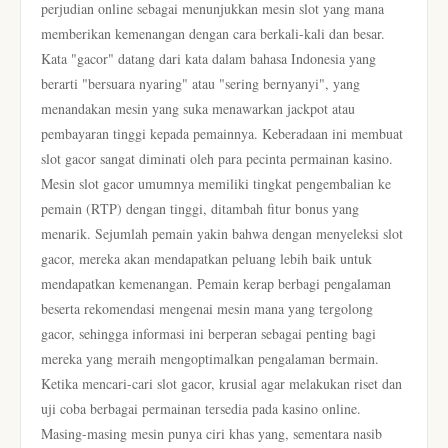
perjudian online sebagai menunjukkan mesin slot yang mana
memberikan kemenangan dengan cara berkali-kali dan besar.
Kata "gacor" datang dari kata dalam bahasa Indonesia yang
berarti "bersuara nyaring" atau "sering bernyanyi", yang
menandakan mesin yang suka menawarkan jackpot atau
pembayaran tinggi kepada pemainnya. Keberadaan ini membuat
slot gacor sangat diminati oleh para pecinta permainan kasino.
Mesin slot gacor umumnya memiliki tingkat pengembalian ke
pemain (RTP) dengan tinggi, ditambah fitur bonus yang
menarik. Sejumlah pemain yakin bahwa dengan menyeleksi slot
gacor, mereka akan mendapatkan peluang lebih baik untuk
mendapatkan kemenangan. Pemain kerap berbagi pengalaman
beserta rekomendasi mengenai mesin mana yang tergolong
gacor, sehingga informasi ini berperan sebagai penting bagi
mereka yang meraih mengoptimalkan pengalaman bermain.
Ketika mencari-cari slot gacor, krusial agar melakukan riset dan
uji coba berbagai permainan tersedia pada kasino online.
Masing-masing mesin punya ciri khas yang, sementara nasib