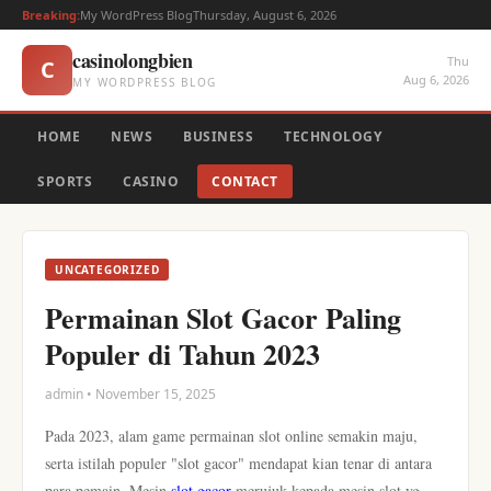
Breaking:
My WordPress Blog
Thursday, August 6, 2026
casinolongbien
Thu
C
Aug 6, 2026
MY WORDPRESS BLOG
HOME
NEWS
BUSINESS
TECHNOLOGY
SPORTS
CASINO
CONTACT
UNCATEGORIZED
Permainan Slot Gacor Paling
Populer di Tahun 2023
admin • November 15, 2025
Pada 2023, alam game permainan slot online semakin maju,
serta istilah populer "slot gacor" mendapat kian tenar di antara
para pemain. Mesin
slot gacor
merujuk kepada mesin slot yg