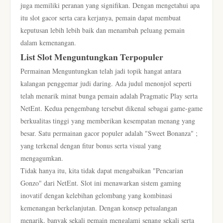
juga memiliki peranan yang signifikan. Dengan mengetahui apa
itu slot gacor serta cara kerjanya, pemain dapat membuat
keputusan lebih lebih baik dan menambah peluang pemain
dalam kemenangan.
List Slot Menguntungkan Terpopuler
Permainan Menguntungkan telah jadi topik hangat antara
kalangan penggemar judi daring. Ada judul menonjol seperti
telah menarik minat bunga pemain adalah Pragmatic Play serta
NetEnt. Kedua pengembang tersebut dikenal sebagai game-game
berkualitas tinggi yang memberikan kesempatan menang yang
besar. Satu permainan gacor populer adalah "Sweet Bonanza" ;
yang terkenal dengan fitur bonus serta visual yang
mengagumkan.
Tidak hanya itu, kita tidak dapat mengabaikan "Pencarian
Gonzo" dari NetEnt. Slot ini menawarkan sistem gaming
inovatif dengan kelebihan gelombang yang kombinasi
kemenangan berkelanjutan. Dengan konsep petualangan
menarik, banyak sekali pemain mengalami senang sekali serta