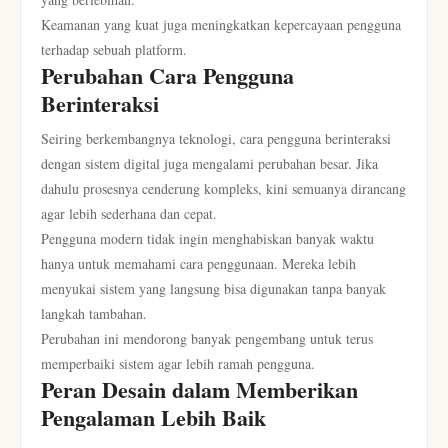
Keamanan yang kuat juga meningkatkan kepercayaan pengguna
terhadap sebuah platform.
Perubahan Cara Pengguna
Berinteraksi
Seiring berkembangnya teknologi, cara pengguna berinteraksi
dengan sistem digital juga mengalami perubahan besar. Jika
dahulu prosesnya cenderung kompleks, kini semuanya dirancang
agar lebih sederhana dan cepat.
Pengguna modern tidak ingin menghabiskan banyak waktu
hanya untuk memahami cara penggunaan. Mereka lebih
menyukai sistem yang langsung bisa digunakan tanpa banyak
langkah tambahan.
Perubahan ini mendorong banyak pengembang untuk terus
memperbaiki sistem agar lebih ramah pengguna.
Peran Desain dalam Memberikan
Pengalaman Lebih Baik