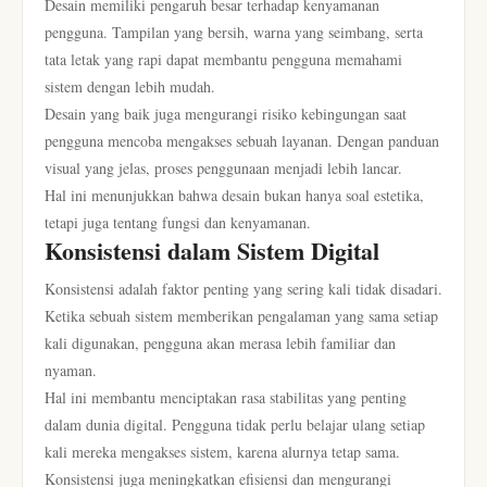
Desain memiliki pengaruh besar terhadap kenyamanan
pengguna. Tampilan yang bersih, warna yang seimbang, serta
tata letak yang rapi dapat membantu pengguna memahami
sistem dengan lebih mudah.
Desain yang baik juga mengurangi risiko kebingungan saat
pengguna mencoba mengakses sebuah layanan. Dengan panduan
visual yang jelas, proses penggunaan menjadi lebih lancar.
Hal ini menunjukkan bahwa desain bukan hanya soal estetika,
tetapi juga tentang fungsi dan kenyamanan.
Konsistensi dalam Sistem Digital
Konsistensi adalah faktor penting yang sering kali tidak disadari.
Ketika sebuah sistem memberikan pengalaman yang sama setiap
kali digunakan, pengguna akan merasa lebih familiar dan
nyaman.
Hal ini membantu menciptakan rasa stabilitas yang penting
dalam dunia digital. Pengguna tidak perlu belajar ulang setiap
kali mereka mengakses sistem, karena alurnya tetap sama.
Konsistensi juga meningkatkan efisiensi dan mengurangi