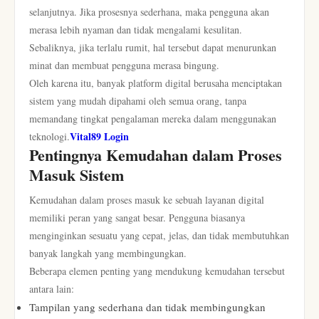
selanjutnya. Jika prosesnya sederhana, maka pengguna akan
merasa lebih nyaman dan tidak mengalami kesulitan.
Sebaliknya, jika terlalu rumit, hal tersebut dapat menurunkan
minat dan membuat pengguna merasa bingung.
Oleh karena itu, banyak platform digital berusaha menciptakan
sistem yang mudah dipahami oleh semua orang, tanpa
memandang tingkat pengalaman mereka dalam menggunakan
Vital89 Login
teknologi.
Pentingnya Kemudahan dalam Proses
Masuk Sistem
Kemudahan dalam proses masuk ke sebuah layanan digital
memiliki peran yang sangat besar. Pengguna biasanya
menginginkan sesuatu yang cepat, jelas, dan tidak membutuhkan
banyak langkah yang membingungkan.
Beberapa elemen penting yang mendukung kemudahan tersebut
antara lain:
Tampilan yang sederhana dan tidak membingungkan