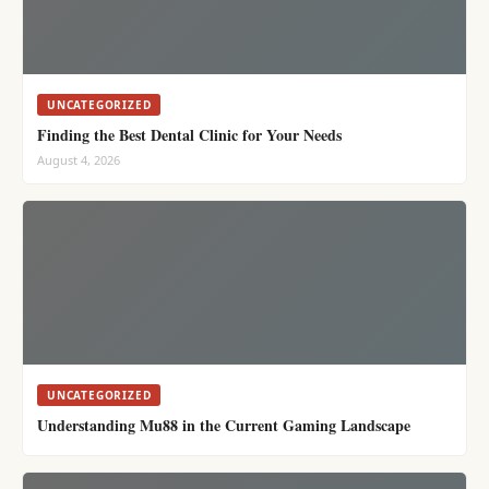
UNCATEGORIZED
Finding the Best Dental Clinic for Your Needs
August 4, 2026
UNCATEGORIZED
Understanding Mu88 in the Current Gaming Landscape