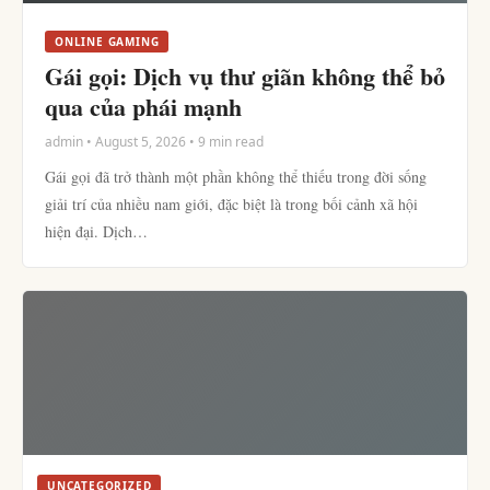
ONLINE GAMING
Gái gọi: Dịch vụ thư giãn không thể bỏ
qua của phái mạnh
admin • August 5, 2026 • 9 min read
Gái gọi đã trở thành một phần không thể thiếu trong đời sống
giải trí của nhiều nam giới, đặc biệt là trong bối cảnh xã hội
hiện đại. Dịch…
UNCATEGORIZED